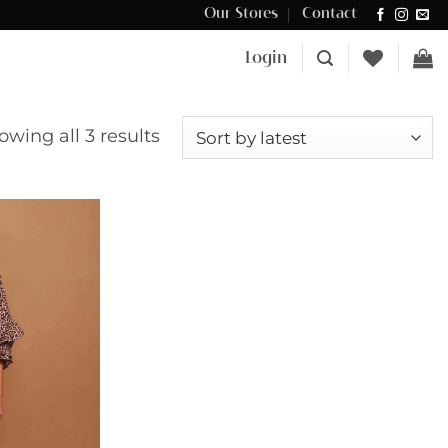
Our Stores
Contact
Δωρεάν μεταφορικά για αγορές άνω των €100 στην Κύπρο.
Login
Sorted
owing all 3 results
by
latest
Add to
wishlist