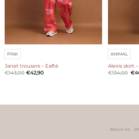
PINK
ANIMAL
Janet trousers – Eafté
Alexis skirt 
Ori
€
143,00
€
42,90
€
134,00
€
4
pri
was
€13
About us
Sh