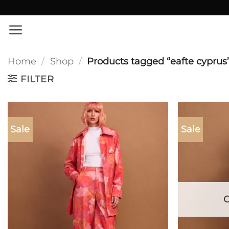
Skip
✨ Εκπτώσεις σε όλο το site!
to
content
Home
/
Shop
/
Products tagged “eafte cyprus
FILTER
Sale
Sale
Add to
wishlist