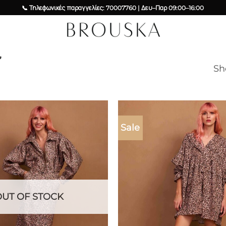
📞 Τηλεφωνικές παραγγελίες: 70007760 | Δευ–Παρ 09:00–16:00
”
Sh
Sale
Add to
wishlist
OUT OF STOCK