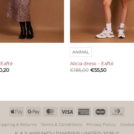
ANIMAL
– Eafté
Alicia dress – Eafté
ginal
Current
0,20
€
185,00
€
55,50
ce
price
:
is:
4,00.
€40,20.
Apple
Google
MasterCard
Visa
American
Maestro
Dinn
Pay
Pay
Express
Club
ipping & Returns
Terms & Conditions
Privacy Policy
Cookie
K. & Y. KYRIAKOU DIAKRISIS LIMITED 2026 ©