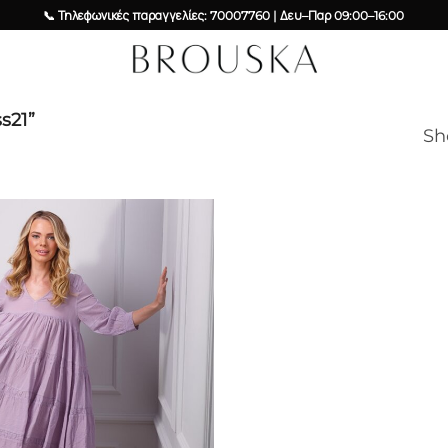
📞 Τηλεφωνικές παραγγελίες: 70007760 | Δευ–Παρ 09:00–16:00
s21”
Sh
Add to
wishlist