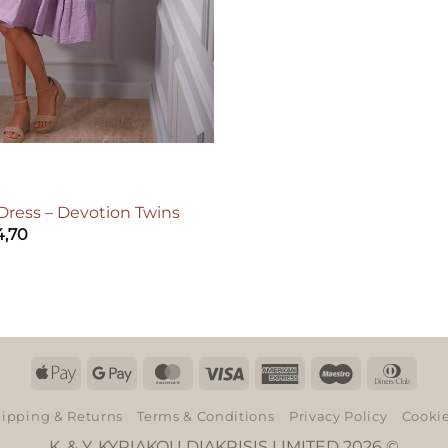
Dress – Devotion Twins
4,70
Apple
Google
MasterCard
Visa
American
Maestro
Dinn
Pay
Pay
Express
Club
ipping & Returns
Terms & Conditions
Privacy Policy
Cookie
K. & Y. KYRIAKOU DIAKRISIS LIMITED 2026 ©