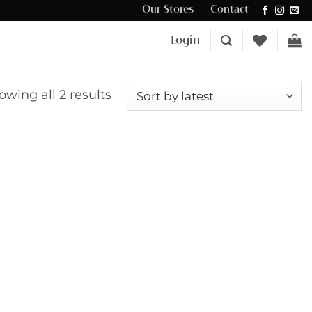
Our Stores
Contact
Δωρεάν μεταφορικά για αγορές άνω των €100 στην Κύπρο.
Login
Sorted
owing all 2 results
by
latest