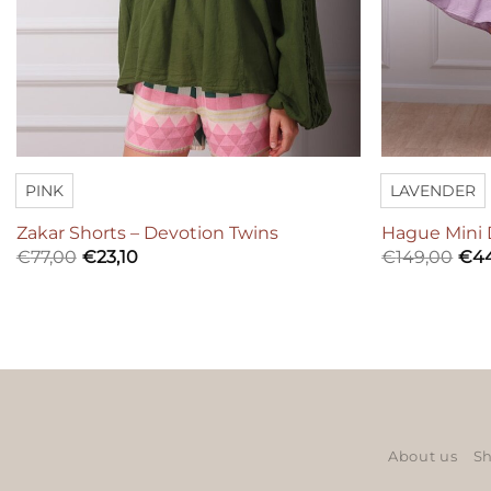
PINK
LAVENDER
Zakar Shorts – Devotion Twins
Hague Mini 
€
77,00
€
23,10
€
149,00
€
4
About us
Sh