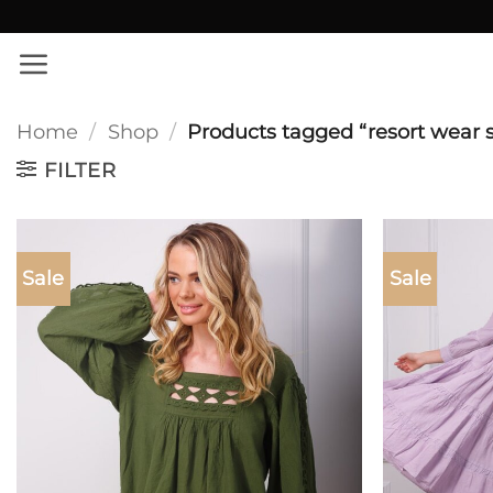
Skip
✨ Εκπτώσεις σε όλο το site!
to
content
Home
/
Shop
/
Products tagged “resort wear s
FILTER
Sale
Sale
Add to
wishlist